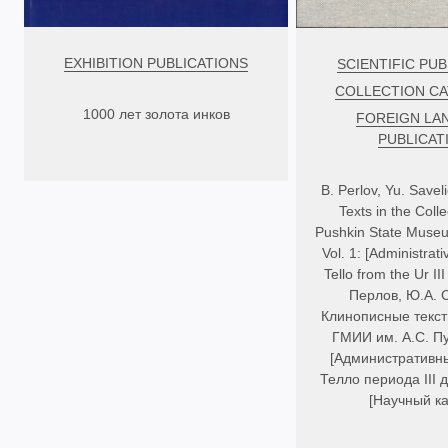
EXHIBITION PUBLICATIONS
SCIENTIFIC PUB
COLLECTION C
1000 лет золота инков
FOREIGN LA
PUBLICAT
B. Perlov, Yu. Savel
Texts in the Colle
Pushkin State Museum
Vol. 1: [Administrat
Tello from the Ur III
Перлов, Ю.А. 
Клинописные текст
ГМИИ им. А.С. Пу
[Административны
Телло периода III 
[Научный ка