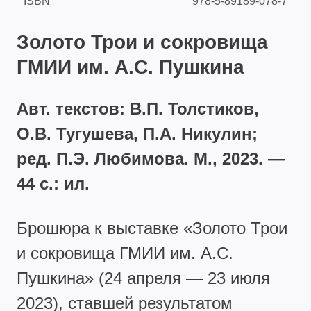
ISBN
978‑5‑89189‑078‑7
Золото Трои и сокровища
ГМИИ им. А.С. Пушкина
Авт. текстов: В.П. Толстиков,
О.В. Тугушева, П.А. Никулин;
ред. П.Э. Любимова. М., 2023. —
44 с.: ил.
Брошюра к выставке «Золото Трои
и сокровища ГМИИ им. А.С.
Пушкина» (24 апреля — 23 июля
2023), ставшей результатом