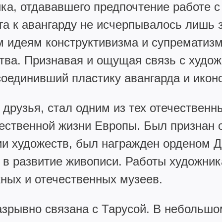
ика, отдававшего предпочтение работе 
 к авангарду не исчерпывалось лишь з
м идеям конструктивизма и супрематиз
ства. Признавая и ощущая связь с худо
соединивший пластику авангарда и ико
 друзья, стал одним из тех отечествен
ественной жизни Европы. Был признан о
и художеств, был награжден орденом 
в развитие живописи. Работы художника
ных и отечественных музеев.
зрывно связана с Тарусой. В небольшом