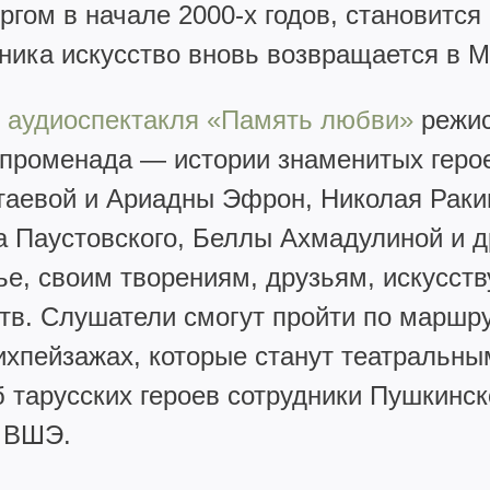
ом в начале 2000-х годов, становится
ника искусство вновь возвращается в 
м
аудиоспектакля «Память любви»
режис
-променада — истории знаменитых геро
аевой и Ариадны Эфрон, Николая Ракиц
 Паустовского, Беллы Ахмадулиной и др
е, своим творениям, друзьям, искусству
тв. Слушатели смогут пройти по маршр
ихпейзажах, которые станут театральн
 тарусских героев сотрудники Пушкинск
 ВШЭ.