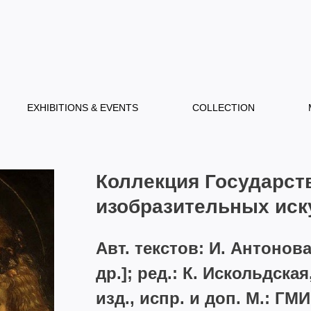
EXHIBITIONS & EVENTS
COLLECTION
Коллекция Государст
изобразительных иск
Авт. текстов: И. Антонова
др.]; ред.: К. Искольдска
изд., испр. и доп. М.: ГМ