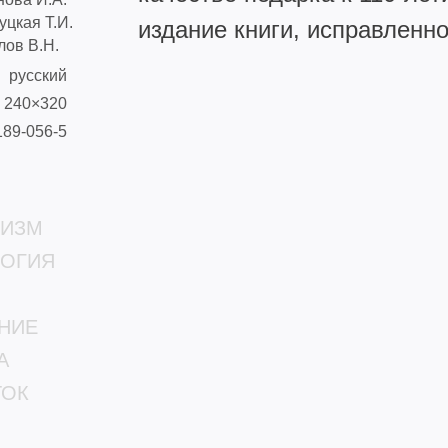
уцкая Т.И.
издание книги, исправленн
лов В.Н.
русский
240×320
189-056-5
НИЗМ
ЛОГИЯ
НИЕ
А
ТОК