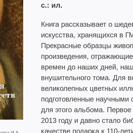
с.: ил.
Книга рассказывает о шеде
искусства, хранящихся в Г
Прекрасные образцы живопи
произведения, отражающие 
времен до наших дней, наш
внушительного тома. Для в
великолепных цветных иллю
подготовленные научными 
для этого альбома. Первое
2013 году и давно стало б
качестве подарка к 110-лет
нова И.А.