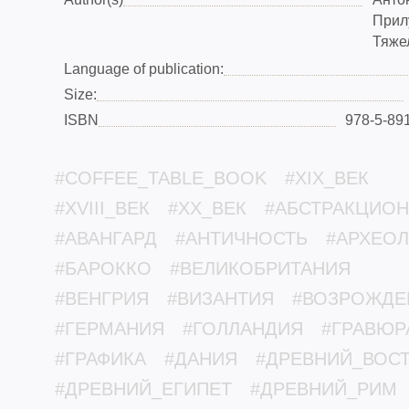
Прил
Тяже
Language of publication:
Size:
ISBN
978-5-89
#COFFEE_TABLE_BOOK
#XIX_ВЕК
#XVIII_ВЕК
#XX_ВЕК
#АБСТРАКЦИО
#АВАНГАРД
#АНТИЧНОСТЬ
#АРХЕО
#БАРОККО
#ВЕЛИКОБРИТАНИЯ
#ВЕНГРИЯ
#ВИЗАНТИЯ
#ВОЗРОЖДЕ
#ГЕРМАНИЯ
#ГОЛЛАНДИЯ
#ГРАВЮР
#ГРАФИКА
#ДАНИЯ
#ДРЕВНИЙ_ВОС
#ДРЕВНИЙ_ЕГИПЕТ
#ДРЕВНИЙ_РИМ