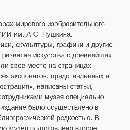
врах мирового изобразительного
МИИ им. А.С. Пушкина.
си, скульптуры, графики и другие
развитие искусства с древнейших
ли свое место на страницах
сех экспонатов, представленных в
страциях, написаны статьи,
сотрудниками музея специально
 издание было осуществлено в
иблиографической редкостью. В
ию музея подготовлено второе