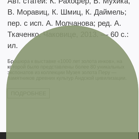
Авт. статей: К. Рахофер, В. Мухика,
В. Моравиц, К. Шмиц, К. Даймель;
пер. с исп. А. Молчанова; ред. А.
Ткаченко. Чаковице, 2013. — 60 с.:
ил.
Брошюра к выставке «1000 лет золота инков», на
которой было представлены более 80 уникальных
экспонатов из коллекции Музея золота Перу —
памятников древних культур Андской цивилизации.
ПОДРОБНЕЕ