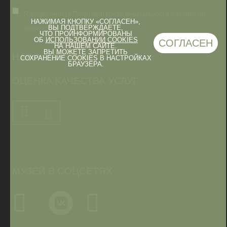
Я согласен(на) с Политикой конфиденциальности и обработки
НАЖИМАЯ КНОПКУ «СОГЛАСЕН»,
ВЫ ПОДТВЕРЖДАЕТЕ,
персональных данных
ЧТО ПРОИНФОРМИРОВАНЫ
ОБ
ИСПОЛЬЗОВАНИИ COOKIES
СОГЛАСЕН
НА НАШЕМ САЙТЕ.
ВЫ МОЖЕТЕ ЗАПРЕТИТЬ
НАПИШИТЕ НАМ
СОХРАНЕНИЕ COOKIES В НАСТРОЙКАХ
БРАУЗЕРА.
ОЦЕНКА КАЧЕСТВА УСЛУГ
МУЗЕЙ В СОЦСЕТЯХ