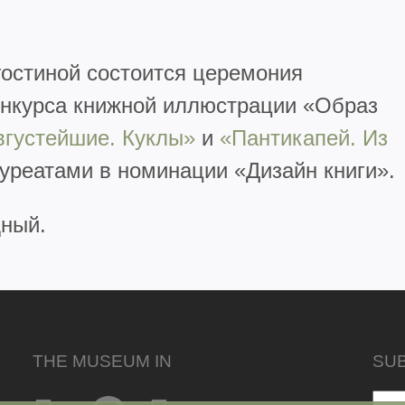
гостиной состоится церемония
нкурса книжной иллюстрации «Образ
вгустейшие. Куклы»
и
«Пантикапей. Из
уреатами в номинации «Дизайн книги».
дный.
THE MUSEUM IN
SU