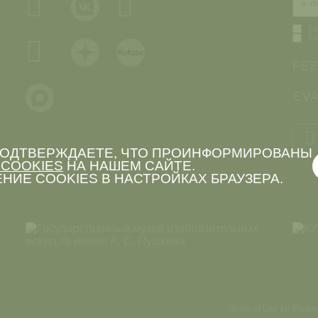
I 
I 
FE
EVA
 ПОДТВЕРЖДАЕТЕ, ЧТО ПРОИНФОРМИРОВАНЫ
COOKIES
НА НАШЕМ САЙТЕ.
НИЕ COOKIES В НАСТРОЙКАХ БРАУЗЕРА.
Terms of Use for Mater