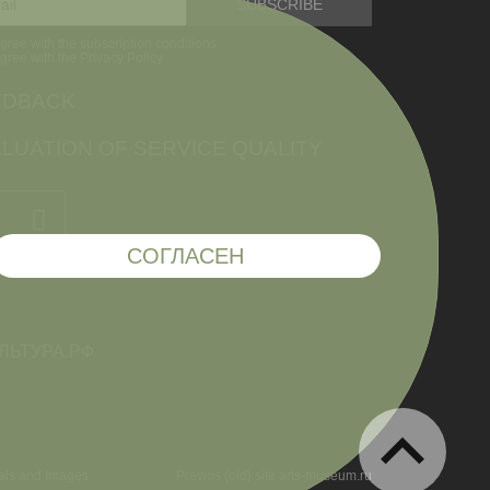
agree with the subscription conditions
agree with the Privacy Policy
EDBACK
LUATION OF SERVICE QUALITY
СОГЛАСЕН
ials and Images
Previos (old) site arts-museum.ru