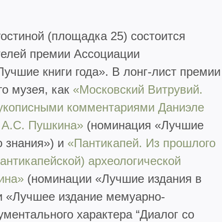
остиной (площадка 25) состоится
телей премии Ассоциации
Лучшие книги года». В лонг-лист премии
о музея, как
«Московский Витрувий.
 рукописными комментариями Даниэле
 А.С. Пушкина»
(номинация «Лучшие
о знания») и
«Пантикапей. Из прошлого
Пантикапейской) археологической
ина»
(номинации «Лучшие издания в
 и «Лучшее издание мемуарно-
ументального характера “Диалог со