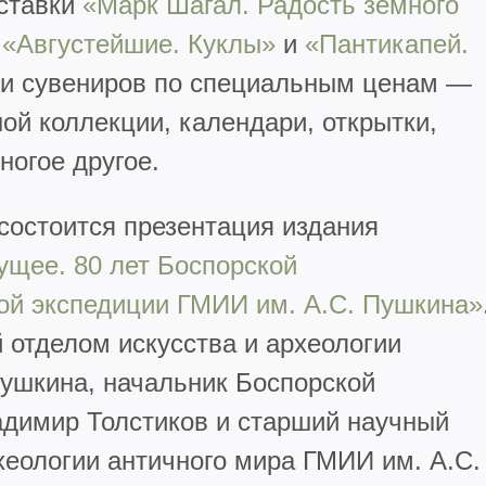
ыставки
«Марк Шагал. Радость земного
м
«Августейшие. Куклы»
и
«Пантикапей.
ди сувениров по специальным ценам —
ой коллекции, календари, открытки,
ногое другое.
состоится презентация издания
ущее. 80 лет Боспорской
кой экспедиции ГМИИ им. А.С. Пушкина»
 отделом искусства и археологии
Пушкина, начальник Боспорской
адимир Толстиков и старший научный
рхеологии античного мира ГМИИ им. А.С.