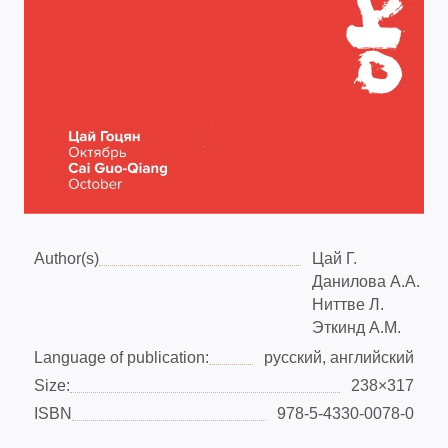
Author(s)
Цай Г.
Данилова А.А.
Ниттве Л.
Эткинд А.М.
Language of publication:
русский, английский
Size:
238×317
ISBN
978-5-4330-0078-0