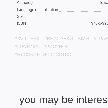
Author(s)
Пожа
Language of publication:
Size:
ISBN
978-5-99
#XVIII_ВЕК
#ВЫСТАВКИ_ГМИИ
#ГРА
#ГРАФИКА
#РИСУНОК
#РУССКОЕ_ИСКУССТВО
you may be interes