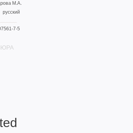
рова М.А.
русский
07561-7-5
ВЮРА
ted