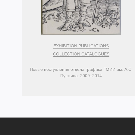
EXHIBITION PUBLICATIONS
COLLECTION CATALOGUES
Новые поступления отдела графики ГМИИ им. А.С.
Пушкина. 2009–2014