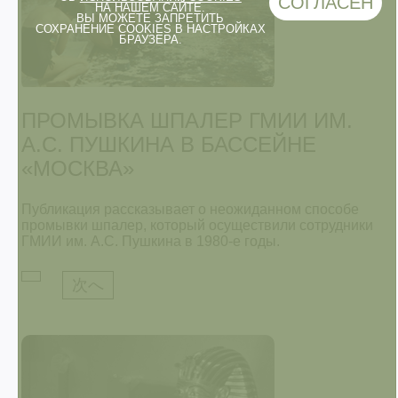
СОГЛАСЕН
НА НАШЕМ САЙТЕ.
ВЫ МОЖЕТЕ ЗАПРЕТИТЬ
СОХРАНЕНИЕ COOKIES В НАСТРОЙКАХ
БРАУЗЕРА.
ПРОМЫВКА ШПАЛЕР ГМИИ ИМ.
А.С. ПУШКИНА В БАССЕЙНЕ
«МОСКВА»
Публикация рассказывает о неожиданном способе
промывки шпалер, который осуществили сотрудники
ГМИИ им. А.С. Пушкина в 1980-е годы.
次へ