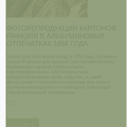
ФОТОРЕПРОДУКЦИИ КАРТОНОВ
РАФАЭЛЯ В АЛЬБУМИНОВЫХ
ОТПЕЧАТКАХ 1858 ГОДА
Более полутора веков назад, в 1858 году, огромные
эскизы Рафаэля для шпалер Сикстинской капеллы
Ватиканского дворца впервые были
сфотографированы. Обстоятельствам,
предшествовавшим этому событию, и самой
фотосъемке ꟷ невероятно сложному для своего
времени мероприятию ꟷ посвящена публикация
отдела визуальной информации.
もっと見せる