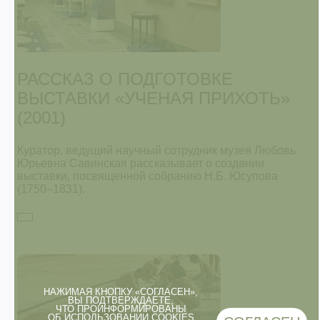
РАССКАЗ О ПОДГОТОВКЕ
ВЫСТАВКИ «УЧЕНАЯ ПРИХОТЬ»
(2001)
Куратор, ведущий научный сотрудник музея Любовь
Юрьевна Савинская рассказывает о создании
выставки, посвященной собранию Н.Б. Юсупова
(1750–1831).
НАЖИМАЯ КНОПКУ «СОГЛАСЕН»,
ВЫ ПОДТВЕРЖДАЕТЕ,
ЧТО ПРОИНФОРМИРОВАНЫ
ОБ
ИСПОЛЬЗОВАНИИ COOKIES