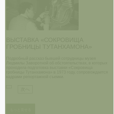
ВЫСТАВКА «СОКРОВИЩА
ГРОБНИЦЫ ТУТАНХАМОНА»
Подробный рассказ бывшей сотрудницы музея
Людмилы Заворотной об обстоятельствах, в которых
проходила подготовка выставки «Сокровища
гробницы Тутанхамона» в 1973 году, сопровождается
кадрами репортажной съемки.
次へ
もっと見せる