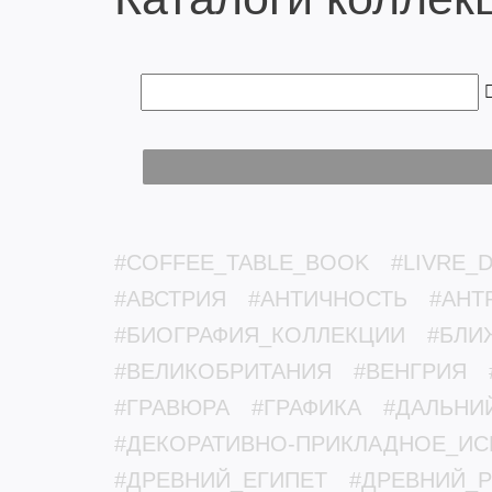
#COFFEE_TABLE_BOOK
#LIVRE_D
#АВСТРИЯ
#АНТИЧНОСТЬ
#АНТ
#БИОГРАФИЯ_КОЛЛЕКЦИИ
#БЛИ
#ВЕЛИКОБРИТАНИЯ
#ВЕНГРИЯ
#ГРАВЮРА
#ГРАФИКА
#ДАЛЬНИ
#ДЕКОРАТИВНО-ПРИКЛАДНОЕ_ИС
#ДРЕВНИЙ_ЕГИПЕТ
#ДРЕВНИЙ_