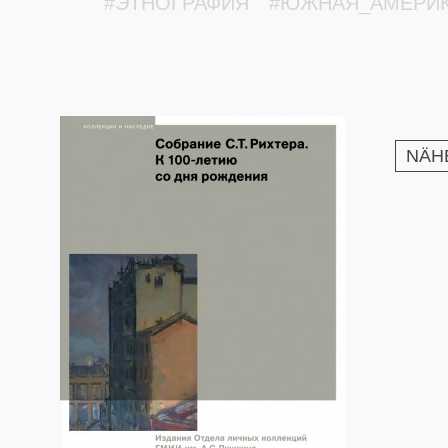
#ЭТНОГРАФИЯ
#ЮЖНАЯ_АМЕРИ
NÄH