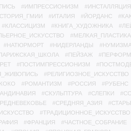
ПИСЬ
#ИМПРЕССИОНИЗМ
#ИНСТАЛЛЯЦИЯ
СТОРИЯ_ГМИИ
#ИТАЛИЯ
#ЙОРДАНС
#КА
#КЛАССИЦИЗМ
#КНИГА_ХУДОЖНИКА
#ЛЕ
ЛЬЕРНОЕ_ИСКУССТВО
#МЕЛКАЯ_ПЛАСТИКА
#НАТЮРМОРТ
#НИДЕРЛАНДЫ
#НУМИЗМА
ПАРИЖСКАЯ_ШКОЛА
#ПЕЙЗАЖ
#ПЕРФОР
РЕТ
#ПОСТИМПРЕССИОНИЗМ
#ПОСТМОД
Я_ЖИВОПИСЬ
#РЕЛИГИОЗНОЕ_ИСКУССТВО
КОКО
#РОМАНТИЗМ
#РОССИЯ
#РУБЕНС
КАНДИНАВИЯ
#СКУЛЬПТУРА
#СЛЕПКИ
#С
СРЕДНЕВЕКОВЬЕ
#СРЕДНЯЯ_АЗИЯ
#СТАР
ИСКУССТВО
#ТРАДИЦИОННОЕ_ИСКУССТВО
РАФИЯ
#ФРАНЦИЯ
#ЧАСТНОЕ_СОБРАНИЕ