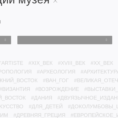
'ARTISTE
#XIX_ВЕК
#XVIII_ВЕК
#XX_ВЕК
РОПОЛОГИЯ
#АРХЕОЛОГИЯ
#АРХИТЕКТУР
ЖНИЙ_ВОСТОК
#ВАН_ГОГ
#ВЕЛИКАЯ_ОТЕ
#ВИЗАНТИЯ
#ВОЗРОЖДЕНИЕ
#ВЫСТАВКИ
Й_ВОСТОК
#ДАНИЯ
#ДВУЯЗЫЧНОЕ_ИЗДАН
КУССТВО
#ДЛЯ_ДЕТЕЙ
#ДОКОЛУМБОВЫ_
РИМ
#ДРЕВНЯЯ_ГРЕЦИЯ
#ЕВРОПЕЙСКОЕ_