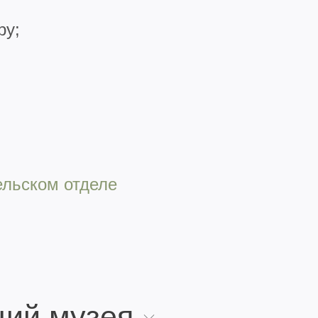
ру;
ельском отделе
ций музея