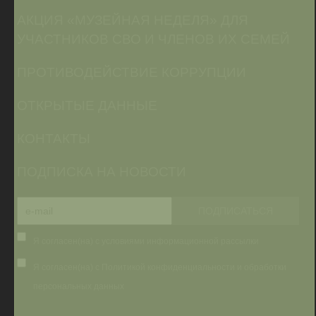
АКЦИЯ «МУЗЕЙНАЯ НЕДЕЛЯ» ДЛЯ
УЧАСТНИКОВ СВО И ЧЛЕНОВ ИХ СЕМЕЙ
ПРОТИВОДЕЙСТВИЕ КОРРУПЦИИ
ОТКРЫТЫЕ ДАННЫЕ
КОНТАКТЫ
ПОДПИСКА НА НОВОСТИ
Я согласен(на) с условиями информационной рассылки
Я согласен(на) с Политикой конфиденциальности и обработки
персональных данных