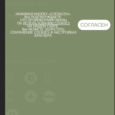
НАПИШИТЕ НАМ
НАЖИМАЯ КНОПКУ «СОГЛАСЕН»,
ОЦЕНКА КАЧЕСТВА УСЛУГ
ВЫ ПОДТВЕРЖДАЕТЕ,
ЧТО ПРОИНФОРМИРОВАНЫ
ОБ
ИСПОЛЬЗОВАНИИ COOKIES
СОГЛАСЕН
НА НАШЕМ САЙТЕ.
ВЫ МОЖЕТЕ ЗАПРЕТИТЬ
СОХРАНЕНИЕ COOKIES В НАСТРОЙКАХ
БРАУЗЕРА.
МУЗЕЙ В СОЦСЕТЯХ