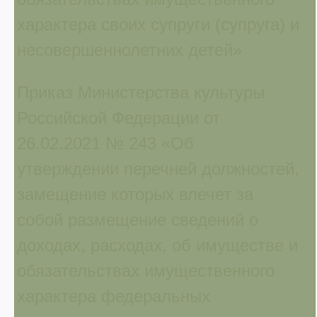
характера своих супруги (супруга) и
несовершеннолетних детей»
Приказ Министерства культуры
Российской Федерации от
26.02.2021 № 243 «Об
утверждении перечней должностей,
замещение которых влечет за
собой размещение сведений о
доходах, расходах, об имуществе и
обязательствах имущественного
характера федеральных