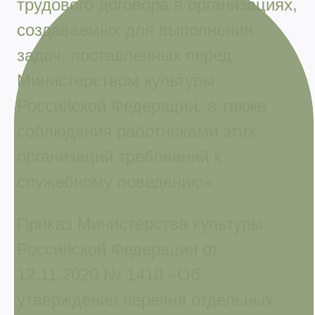
трудового договора в организациях,
создаваемых для выполнения
задач, поставленных перед
Министерством культуры
Российской Федерации, а также
соблюдения работниками этих
организаций требований к
служебному поведению»
Приказ Министерства культуры
Российской Федерации от
12.11.2020 № 1410 «Об
утверждении перечня отдельных