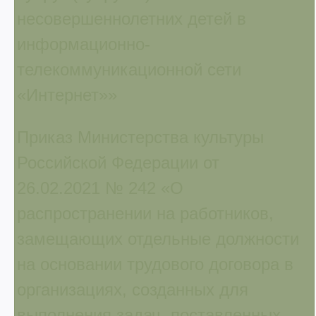
несовершеннолетних детей в
информационно-
телекоммуникационной сети
«Интернет»»
Приказ Министерства культуры
Российской Федерации от
26.02.2021 № 242 «О
распространении на работников,
замещающих отдельные должности
на основании трудового договора в
организациях, созданных для
выполнения задач, поставленных