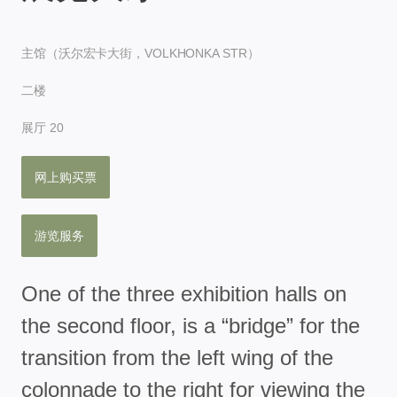
主馆（沃尔宏卡大街，VOLKHONKA STR）
二楼
展厅 20
网上购买票
游览服务
One of the three exhibition halls on
the second floor, is a “bridge” for the
transition from the left wing of the
colonnade to the right for viewing the