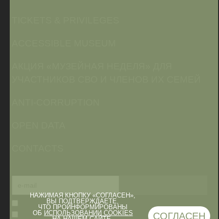
TICKETS & PRIVILEGES
ACCESSIBLE MUSEUM
АКЦИЯ «МУЗЕЙНАЯ НЕДЕЛЯ» ДЛЯ
УЧАСТНИКОВ СВО И ЧЛЕНОВ ИХ СЕМЕЙ
ANTI-CORRUPTION
OPEN DATA
CONTACTS
НАЖИМАЯ КНОПКУ «СОГЛАСЕН»,
ВЫ ПОДТВЕРЖДАЕТЕ,
ЧТО ПРОИНФОРМИРОВАНЫ
ОБ
ИСПОЛЬЗОВАНИИ COOKIES
СОГЛАСЕН
НА НАШЕМ САЙТЕ.