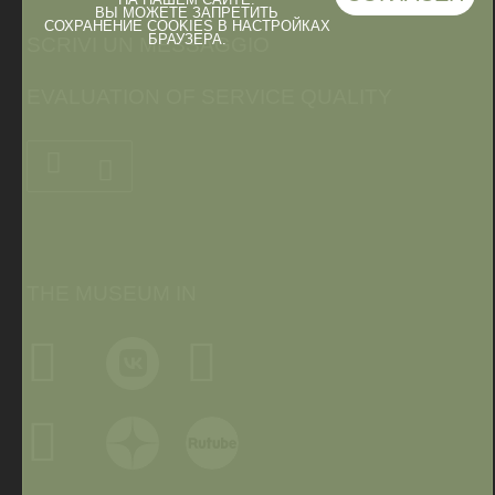
ВЫ МОЖЕТЕ ЗАПРЕТИТЬ
СОХРАНЕНИЕ COOKIES В НАСТРОЙКАХ
БРАУЗЕРА.
SCRIVI UN MESSAGGIO
EVALUATION OF SERVICE QUALITY
THE MUSEUM IN