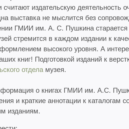
и считают издательскую деятельность 
дна выставка не мыслится без сопрово
шении ГМИИ им. А. С. Пушкина стараетс
узей стремится в каждом издании к кач
оформлением высокого уровня. А интер
аших книг! Подготовкой изданий к верст
ьского отдела
музея.
формация о книгах ГМИИ им. А.С. Пушк
ния и краткие аннотации к каталогам с
ым изданиям.
ести: