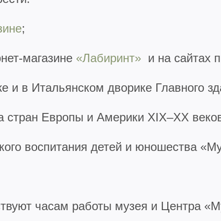
зине
;
рнет-магазине
«Лабиринт»
и на сайтах п
е и в Итальянском дворике Главного зда
а стран Европы и Америки XIX–XX веков
ского воспитания детей и юношества «М
ствуют часам работы музея и Центра «М