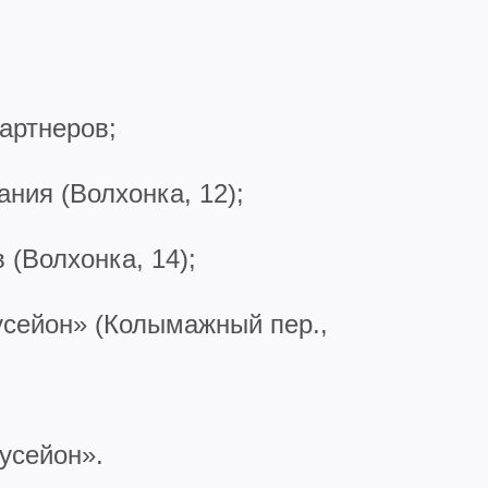
артнеров;
ния (Волхонка, 12);
 (Волхонка, 14);
усейон» (Колымажный пер.,
усейон».