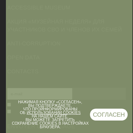
ACCESSIBLE MUSEUM
АКЦИЯ «МУЗЕЙНАЯ НЕДЕЛЯ» ДЛЯ
УЧАСТНИКОВ СВО И ЧЛЕНОВ ИХ СЕМЕЙ
ANTI-CORRUPTION
OPEN DATA
CONTACTS
НАЖИМАЯ КНОПКУ «СОГЛАСЕН»,
ВЫ ПОДТВЕРЖДАЕТЕ,
ЧТО ПРОИНФОРМИРОВАНЫ
ОБ
ИСПОЛЬЗОВАНИИ COOKIES
СОГЛАСЕН
НА НАШЕМ САЙТЕ.
ВЫ МОЖЕТЕ ЗАПРЕТИТЬ
СОХРАНЕНИЕ COOKIES В НАСТРОЙКАХ
ENVOYER UN MESSAGE
БРАУЗЕРА.