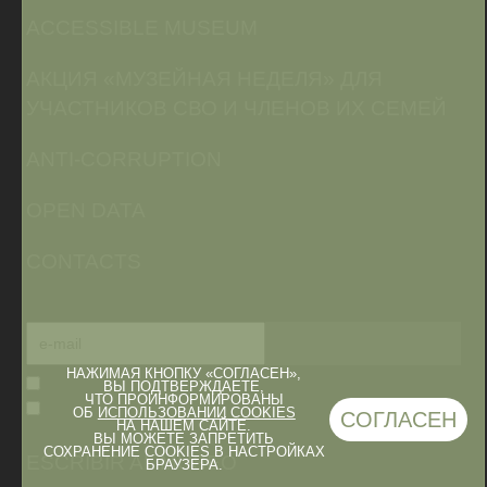
ACCESSIBLE MUSEUM
АКЦИЯ «МУЗЕЙНАЯ НЕДЕЛЯ» ДЛЯ
УЧАСТНИКОВ СВО И ЧЛЕНОВ ИХ СЕМЕЙ
ANTI-CORRUPTION
OPEN DATA
CONTACTS
НАЖИМАЯ КНОПКУ «СОГЛАСЕН»,
ВЫ ПОДТВЕРЖДАЕТЕ,
ЧТО ПРОИНФОРМИРОВАНЫ
ОБ
ИСПОЛЬЗОВАНИИ COOKIES
СОГЛАСЕН
НА НАШЕМ САЙТЕ.
ВЫ МОЖЕТЕ ЗАПРЕТИТЬ
СОХРАНЕНИЕ COOKIES В НАСТРОЙКАХ
ESCRIBIR AL MUSEO
БРАУЗЕРА.