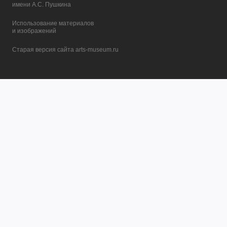
имени А.С. Пушкина
Использование материалов
и изображений
Старая версия сайта arts-museum.ru