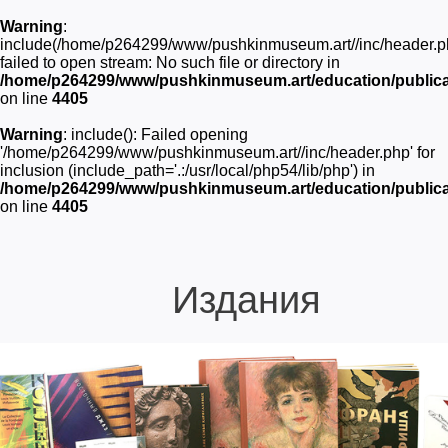
Warning
:
include(/home/p264299/www/pushkinmuseum.art//inc/header.p
failed to open stream: No such file or directory in
/home/p264299/www/pushkinmuseum.art/education/publica
on line
4405
Warning
: include(): Failed opening
'/home/p264299/www/pushkinmuseum.art//inc/header.php' for
inclusion (include_path='.:/usr/local/php54/lib/php') in
/home/p264299/www/pushkinmuseum.art/education/publica
on line
4405
Издания