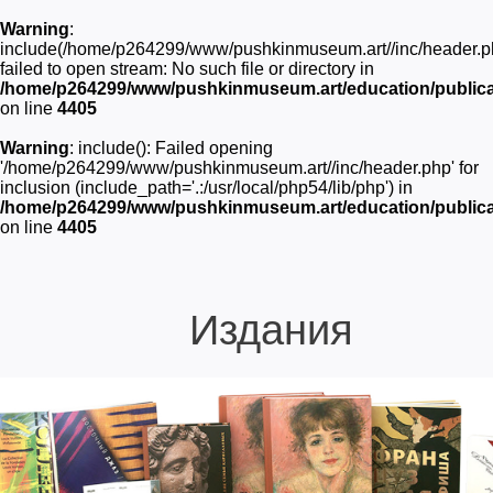
Warning
:
include(/home/p264299/www/pushkinmuseum.art//inc/header.p
failed to open stream: No such file or directory in
/home/p264299/www/pushkinmuseum.art/education/publica
on line
4405
Warning
: include(): Failed opening
'/home/p264299/www/pushkinmuseum.art//inc/header.php' for
inclusion (include_path='.:/usr/local/php54/lib/php') in
/home/p264299/www/pushkinmuseum.art/education/publica
on line
4405
Издания