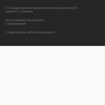
© Государственный музей изобразительных искусств
имени А.С. Пушкина
Использование материалов
и изображений
Старая версия сайта arts-museum.ru