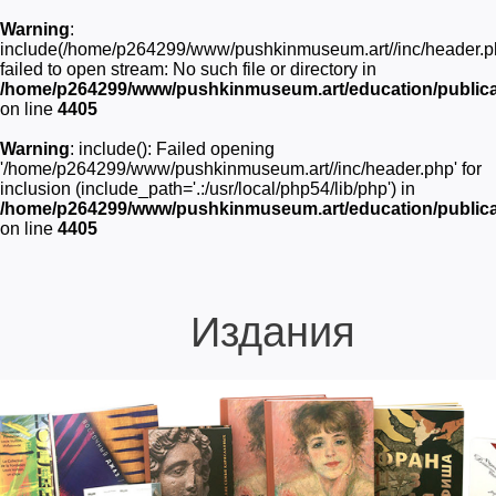
Warning
:
include(/home/p264299/www/pushkinmuseum.art//inc/header.p
failed to open stream: No such file or directory in
/home/p264299/www/pushkinmuseum.art/education/publica
on line
4405
Warning
: include(): Failed opening
'/home/p264299/www/pushkinmuseum.art//inc/header.php' for
inclusion (include_path='.:/usr/local/php54/lib/php') in
/home/p264299/www/pushkinmuseum.art/education/publica
on line
4405
Издания