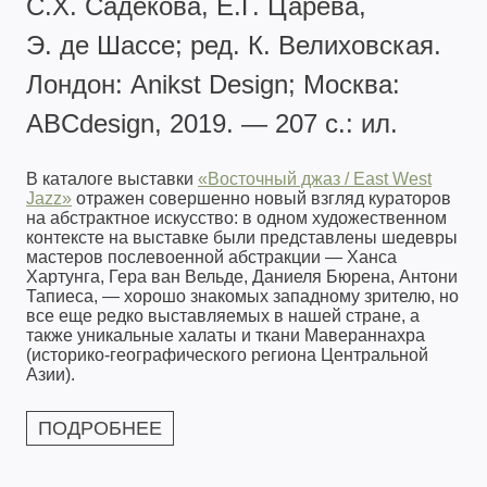
С.Х. Садекова, Е.Г. Царёва,
Э. де Шассе; ред. К. Велиховская.
Лондон: Anikst Design; Москва:
ABCdesign, 2019. — 207 с.: ил.
В каталоге выставки
«Восточный джаз / East West
Jazz»
отражен совершенно новый взгляд кураторов
на абстрактное искусство: в одном художественном
контексте на выставке были представлены шедевры
мастеров послевоенной абстракции — Ханса
Хартунга, Гера ван Вельде, Даниеля Бюрена, Антони
Тапиеса, — хорошо знакомых западному зрителю, но
все еще редко выставляемых в нашей стране, а
также уникальные халаты и ткани Мавераннахра
(историко-географического региона Центральной
Азии).
ПОДРОБНЕЕ