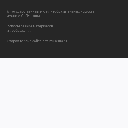
© Государственный музей изобразительных искусств
имени А.С. Пушкина
Использование материалов
и изображений
Старая версия сайта arts-museum.ru