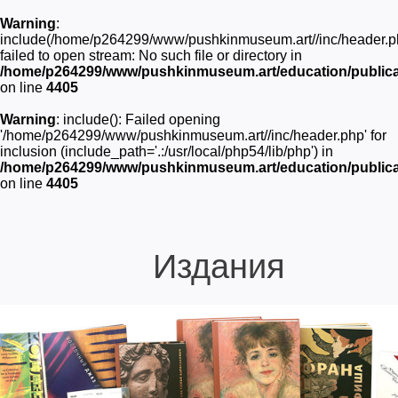
Warning
:
include(/home/p264299/www/pushkinmuseum.art//inc/header.p
failed to open stream: No such file or directory in
/home/p264299/www/pushkinmuseum.art/education/publica
on line
4405
Warning
: include(): Failed opening
'/home/p264299/www/pushkinmuseum.art//inc/header.php' for
inclusion (include_path='.:/usr/local/php54/lib/php') in
/home/p264299/www/pushkinmuseum.art/education/publica
on line
4405
Издания