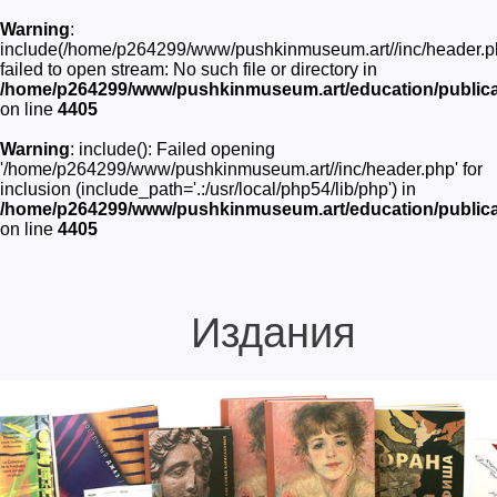
Warning
:
include(/home/p264299/www/pushkinmuseum.art//inc/header.p
failed to open stream: No such file or directory in
/home/p264299/www/pushkinmuseum.art/education/publica
on line
4405
Warning
: include(): Failed opening
'/home/p264299/www/pushkinmuseum.art//inc/header.php' for
inclusion (include_path='.:/usr/local/php54/lib/php') in
/home/p264299/www/pushkinmuseum.art/education/publica
on line
4405
Издания