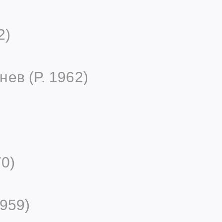
2)
ев (Р. 1962)
0)
959)