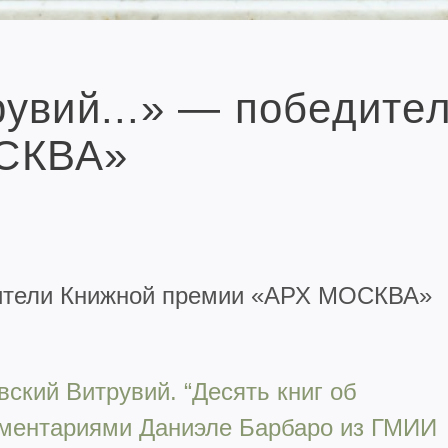
увий...» — победите
СКВА»
ители Книжной премии «АРХ МОСКВА»
ский Витрувий. “Десять книг об
мментариями Даниэле Барбаро из ГМИИ