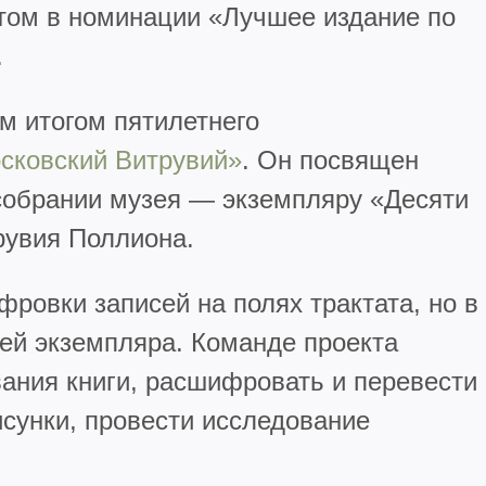
том в номинации «Лучшее издание по
.
м итогом пятилетнего
осковский Витрувий»
. Он посвящен
 собрании музея — экземпляру «Десяти
рувия Поллиона.
ровки записей на полях трактата, но в
тей экземпляра. Команде проекта
ания книги, расшифровать и перевести
исунки, провести исследование