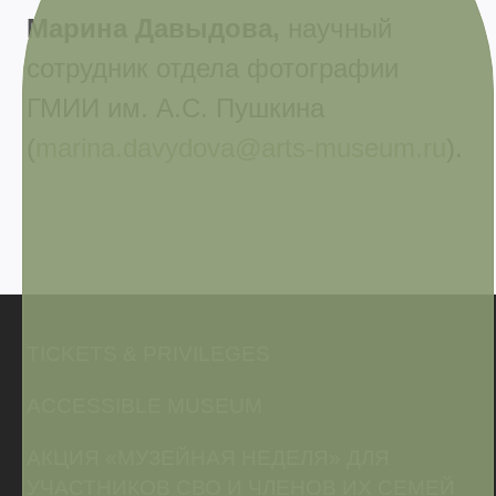
Марина Давыдова,
научный
сотрудник отдела фотографии
ГМИИ им. А.С. Пушкина
(
marina.davydova@arts-museum.ru
).
TICKETS & PRIVILEGES
ACCESSIBLE MUSEUM
АКЦИЯ «МУЗЕЙНАЯ НЕДЕЛЯ» ДЛЯ
УЧАСТНИКОВ СВО И ЧЛЕНОВ ИХ СЕМЕЙ