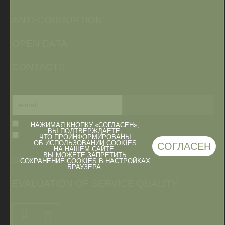
ANTI-CORRUPTION
OPEN DATA
CONTACTS
НАЖИМАЯ КНОПКУ «СОГЛАСЕН»,
ВЫ ПОДТВЕРЖДАЕТЕ,
ЧТО ПРОИНФОРМИРОВАНЫ
ОБ
ИСПОЛЬЗОВАНИИ COOKIES
СОГЛАСЕН
НА НАШЕМ САЙТЕ.
ВЫ МОЖЕТЕ ЗАПРЕТИТЬ
SCRIVI UN MESSAGGIO
СОХРАНЕНИЕ COOKIES В НАСТРОЙКАХ
БРАУЗЕРА.
EVALUATION OF SERVICE QUALITY