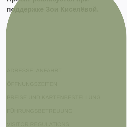
поддержке Зои Киселёвой.
ADRESSE, ANFAHRT
ÖFFNUNGSZEITEN
PREISE UND KARTENBESTELLUNG
FÜHRUNGSBETREUUNG
VISITOR REGULATIONS