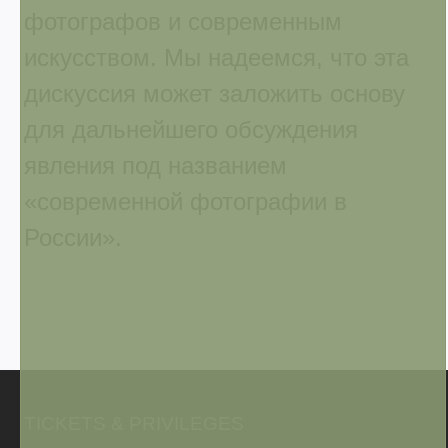
фотографов и современным
искусством. Мы надеемся, что эта
дискуссия может заложить основу
для дальнейшего обсуждения
явления под названием
«современной фотографии в
России».
TICKETS & PRIVILEGES