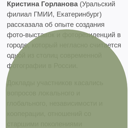
Кристина Горланова
(Уральский
филиал ГМИИ, Екатеринбург)
рассказала об опыте создания
фото-выставок и фоторезиденций в
городе, который негласно считается
одной из столиц современной
фотографии в России.
Доклады участников касались
вопросов локального и
глобального, независимости и
кооперации, отношений со
старшими поколениями