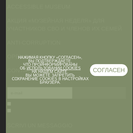
ACCESSIBLE MUSEUM
АКЦИЯ «МУЗЕЙНАЯ НЕДЕЛЯ» ДЛЯ
УЧАСТНИКОВ СВО И ЧЛЕНОВ ИХ СЕМЕЙ
ANTI-CORRUPTION
OPEN DATA
НАЖИМАЯ КНОПКУ «СОГЛАСЕН»,
ВЫ ПОДТВЕРЖДАЕТЕ,
ЧТО ПРОИНФОРМИРОВАНЫ
ОБ
ИСПОЛЬЗОВАНИИ COOKIES
СОГЛАСЕН
CONTACTS
НА НАШЕМ САЙТЕ.
ВЫ МОЖЕТЕ ЗАПРЕТИТЬ
СОХРАНЕНИЕ COOKIES В НАСТРОЙКАХ
БРАУЗЕРА.
SCRIVI UN MESSAGGIO