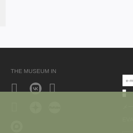
THE MUSEUM IN
メ
EVA