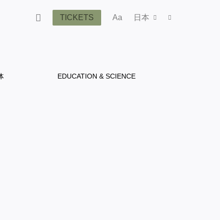
TICKETS
Aa
日本
体
EDUCATION & SCIENCE