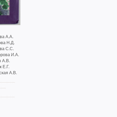
ва А.А.
ва Н.Д.
ва С.С.
рова И.А.
 А.В.
 Е.Г.
кая А.В.