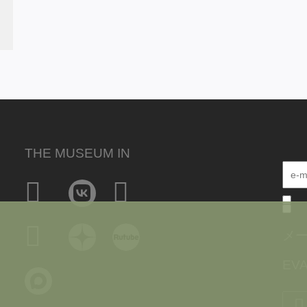
THE MUSEUM IN
メ
EVA