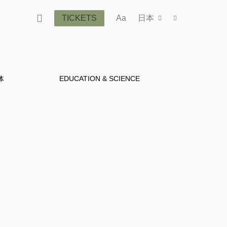
TICKETS
Aa
日本
体
EDUCATION & SCIENCE