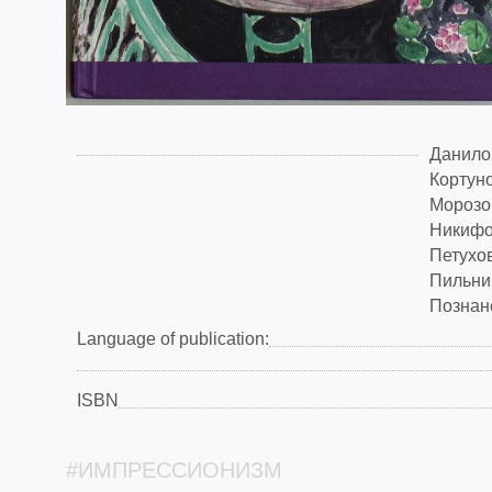
Данило
Кортуно
Морозо
Никифо
Петухов
Пильник
Познанс
Language of publication:
ISBN
#ИМПРЕССИОНИЗМ