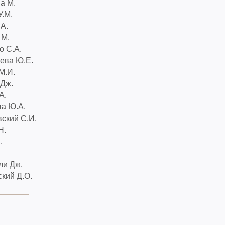
а М.
У.М.
.А.
 М.
о С.А.
ева Ю.Е.
М.И.
Дж.
А.
а Ю.А.
ский С.И.
Н.
.
ли Дж.
кий Д.О.