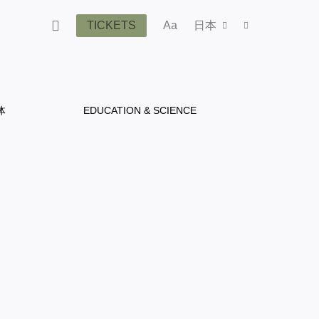
TICKETS
Aa
日本
体
EDUCATION & SCIENCE