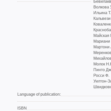
Бевилакв
Волкова 
Ильина Т
Кальвези
Коваленк
Красноба
Майская 
Мариани 
Мартони 
Меренков
Михайлов
Молок Н.
Пинто Дж
Росси Ф.
Уилтон-Э
Швидковс
Language of publication:
ISBN