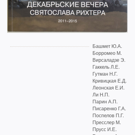
Башмет Ю.А.
Борромео М.
Вирсаладзе Э.
Гаккель Л.Е.
Гутман Н.Г.
Кривицкая Е.Д.
Леонская Е.И.
Ли Н.П.
Парин А.П.
Писаренко Г.А.
Поспелов П.Г.
Пресслер М.
Прусс И.Е.