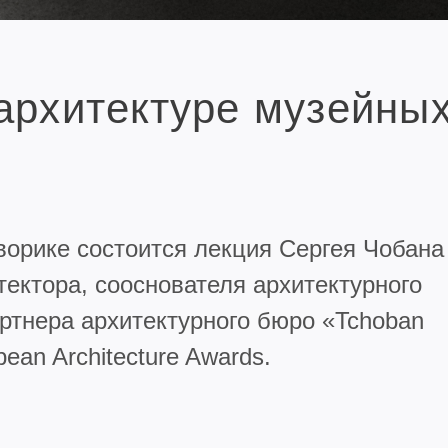
архитектуре музейных
орике состоится лекция Сергея Чобана
тектора, сооснователя архитектурного
тнера архитектурного бюро «Tchoban
pean Architecture Awards.