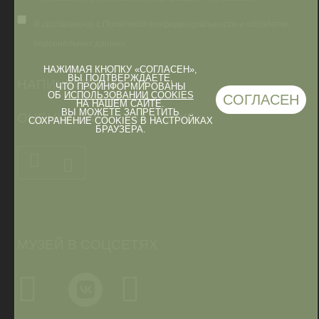
Я согласен(на) с Политикой конфиденциальности и обработки
персональных данных
НАЖИМАЯ КНОПКУ «СОГЛАСЕН»,
ВЫ ПОДТВЕРЖДАЕТЕ,
НАПИШИТЕ НАМ
ЧТО ПРОИНФОРМИРОВАНЫ
ОБ
ИСПОЛЬЗОВАНИИ COOKIES
СОГЛАСЕН
НА НАШЕМ САЙТЕ.
ВЫ МОЖЕТЕ ЗАПРЕТИТЬ
ОЦЕНКА КАЧЕСТВА УСЛУГ
СОХРАНЕНИЕ COOKIES В НАСТРОЙКАХ
БРАУЗЕРА.
МУЗЕЙ В СОЦСЕТЯХ