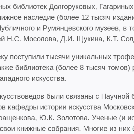
тных библиотек Долгоруковых, Гагарины
нижное наследие (более 12 тысяч издан
убличного и Румянцевского музеев, в т
 Н.С. Мосолова, Д.И. Щукина, К.Т. Сол
еку поступили тысячи уникальных трофе
также библиотека (более 8 тысяч томов
ападного искусства.
кусствоведов были связаны с Научной б
в кафедры истории искусства Московско
ращенкова, Ю.К. Золотова. Ученые (и ис
свои книжные собрания. Многие из них 