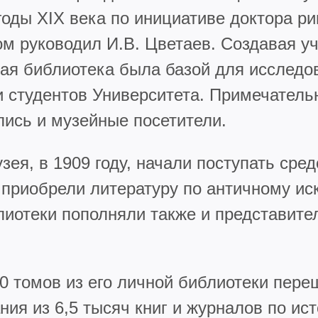
 годы XIX века по инициативе доктора р
ом руководил И.В. Цветаев. Создавая у
ная библиотека была базой для исследо
и студентов Университета. Примечательн
лись и музейные посетители.
зея, в 1909 году, начали поступать сре
приобрели литературу по античному иск
лиотеки пополняли также и представит
0 томов из его личной библиотеки переш
ия из 6,5 тысяч книг и журналов по ист