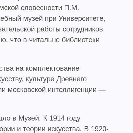
имской словесности П.М.
чебный музей при Университете,
вательской работы сотрудников
о, что в читальне библиотеки
дства на комплектование
усству, культуре Древнего
ели московской интеллигенции —
ло в Музей. К 1914 году
ории и теории искусства. В 1920-