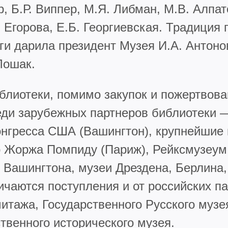
р, Б.Р. Виппер, М.Я. Либман, М.В. Алпат
 Егорова, Е.Б. Георгиевская. Традиция 
ги дарила президент Музея И.А. Антонов
Лошак.
лиотеки, помимо закупок и пожертвова
ди зарубежных партнеров библиотеки 
нгресса США (Вашингтон), крупнейшие 
р Жоржа Помпиду (Париж), Рейксмузеум
 Вашингтона, музеи Дрездена, Берлина,
личаются поступления и от российских п
итажа, Государственного Русского музе
твенного исторического музея.