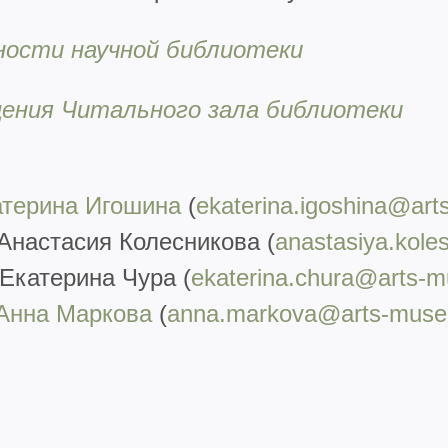
ности научной библиотеки
ения Читального зала библиотеки
атерина Игошина
(
ekaterina.igoshina@art
Анастасия Колесникова (
anastasiya.kol
Екатерина Чура (
ekaterina.chura@arts-
Анна Маркова
(
anna.markova@arts-muse