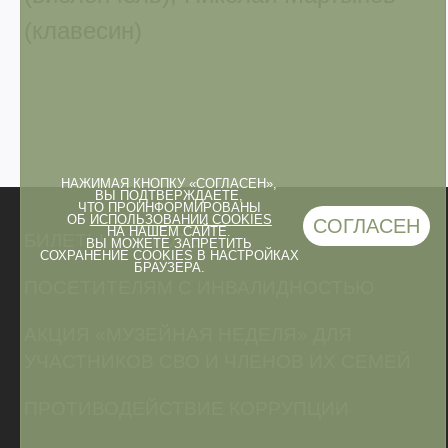
(клавесин)
НАЖИМАЯ КНОПКУ «СОГЛАСЕН»,
ВЫ ПОДТВЕРЖДАЕТЕ,
ЧТО ПРОИНФОРМИРОВАНЫ
ОБ
ИСПОЛЬЗОВАНИИ COOKIES
СОГЛАСЕН
НА НАШЕМ САЙТЕ.
БИЛЕТЫ И ЛЬГОТЫ
ВЫ МОЖЕТЕ ЗАПРЕТИТЬ
СОХРАНЕНИЕ COOKIES В НАСТРОЙКАХ
БРАУЗЕРА.
ПОСЕТИТЕЛЯМ С ИНВАЛИДНОСТЬЮ
АКЦИЯ «МУЗЕЙНАЯ НЕДЕЛЯ» ДЛЯ
УЧАСТНИКОВ СВО И ЧЛЕНОВ ИХ СЕМЕЙ
ПРОТИВОДЕЙСТВИЕ КОРРУПЦИИ