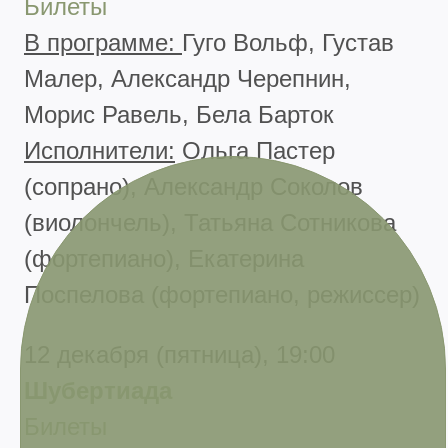
Билеты
В программе:
Гуго Вольф, Густав
Малер, Александр Черепнин,
Морис Равель, Бела Барток
Исполнители:
Ольга Пастер
(сопрано), Александр Соколов
(виолончель), Татьяна Сотникова
(фортепиано), Екатерина
Поспелова (фортепиано, режиссер)
12 декабря (пятница), 19:00
Шубертиада
Билеты