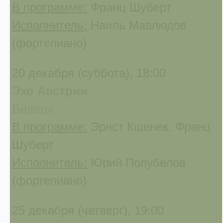
В программе:
Франц Шуберт
Исполнитель:
Наиль Мавлюдов
(фортепиано)
20 декабря (суббота), 18:00
Эхо Австрии
Билеты
В программе:
Эрнст Кшенек, Франц
Шуберт
Исполнитель:
Юрий Полубелов
(фортепиано)
25 декабря (четверг), 19:00