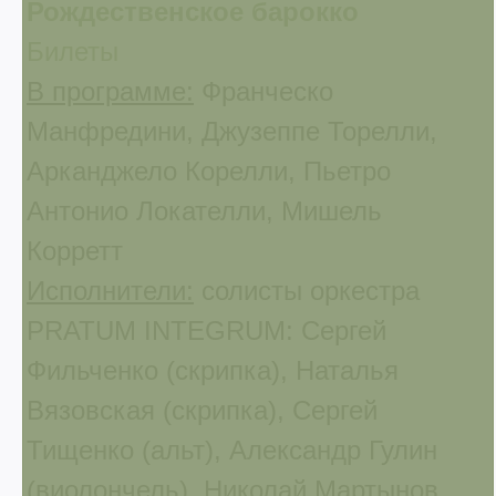
Рождественское барокко
Билеты
В программе:
Франческо
Манфредини, Джузеппе Торелли,
Арканджело Корелли, Пьетро
Антонио Локателли, Мишель
Корретт
Исполнители:
солисты оркестра
PRATUM INTEGRUM: Сергей
Фильченко (скрипка), Наталья
Вязовская (скрипка), Сергей
Тищенко (альт), Александр Гулин
(виолончель), Николай Мартынов