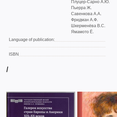
Плуцер-Сарно А.Ю.
Пьерра Ж.
Савенкова А.А.
Фридман А.Ф.
Шкерменёва В.С.
Ямамото Ё.
Language of publication:
ISBN
/