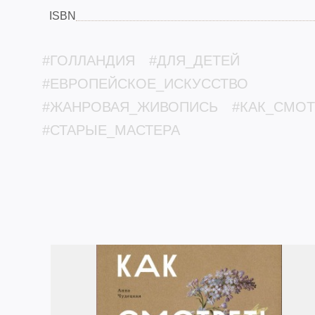
ISBN
#ГОЛЛАНДИЯ
#ДЛЯ_ДЕТЕЙ
#ЕВРОПЕЙСКОЕ_ИСКУССТВО
#ЖАНРОВАЯ_ЖИВОПИСЬ
#КАК_СМОТ
#СТАРЫЕ_МАСТЕРА