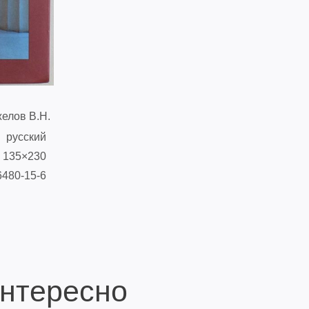
елов В.Н.
русский
135×230
6480-15-6
интересно