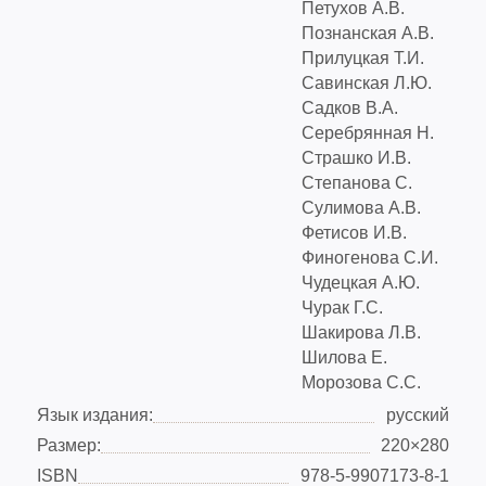
Петухов А.В.
Познанская А.В.
Прилуцкая Т.И.
Савинская Л.Ю.
Садков В.А.
Серебрянная Н.
Страшко И.В.
Степанова С.
Сулимова А.В.
Фетисов И.В.
Финогенова С.И.
Чудецкая А.Ю.
Чурак Г.С.
Шакирова Л.В.
Шилова Е.
Морозова С.С.
Язык издания:
русский
Размер:
220×280
ISBN
978-5-9907173-8-1