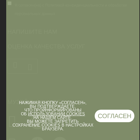
Я согласен(на) с Политикой конфиденциальности и обработки
персональных данных
НАПИШИТЕ НАМ
ОЦЕНКА КАЧЕСТВА УСЛУГ
МУЗЕЙ В СОЦСЕТЯХ
НАЖИМАЯ КНОПКУ «СОГЛАСЕН»,
ВЫ ПОДТВЕРЖДАЕТЕ,
ЧТО ПРОИНФОРМИРОВАНЫ
ОБ
ИСПОЛЬЗОВАНИИ COOKIES
СОГЛАСЕН
НА НАШЕМ САЙТЕ.
ВЫ МОЖЕТЕ ЗАПРЕТИТЬ
СОХРАНЕНИЕ COOKIES В НАСТРОЙКАХ
БРАУЗЕРА.