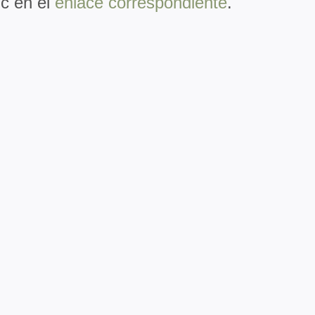
ic en el
enlace correspondiente
.