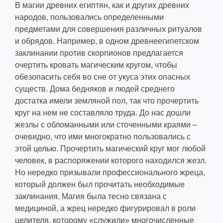
В магии древних египтян, как и других древних
народов, пользовались определенными
предметами для совершения различных ритуалов
и обрядов. Например, в одном древнеегипетском
заклинании против скорпионов предлагается
очертить кровать магическим кругом, чтобы
обезопасить себя во сне от укуса этих опасных
существ. Дома бедняков и людей среднего
достатка имели земляной пол, так что прочертить
круг на нем не составляло труда. До нас дошли
жезлы с обломанными или сточенными краями –
очевидно, что ими многократно пользовались с
этой целью. Прочертить магический круг мог любой
человек, в распоряжении которого находился жезл.
Но нередко призывали профессионального жреца,
который должен был прочитать необходимые
заклинания. Магия была тесно связана с
медициной, а жрец нередко фигурировал в роли
целителя, которому «служили» многочисленные