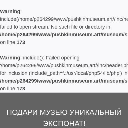
Warning
:
include(/home/p264299/www/pushkinmuseum.art//inc/he
failed to open stream: No such file or directory in
/home/p264299/www/pushkinmuseum.art/museum/su
on line
173
Warning
: include(): Failed opening
'/home/p264299/www/pushkinmuseum.art//inc/header.ph
for inclusion (include_path='.:/usr/local/php54/lib/php') in
/home/p264299/www/pushkinmuseum.art/museum/su
on line
173
ПОДАРИ МУЗЕЮ УНИКАЛЬНЫЙ
ЭКСПОНАТ!