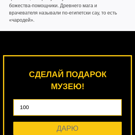
божества-помощники. Древнего мага и
врачевателя называли по-египетски сау, то есть
«чародей».
СДЕЛАЙ ПОДАРОК
МУЗЕЮ!