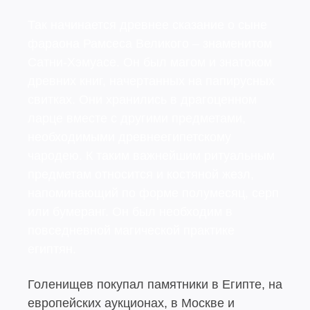
Так начинается древнее сказание о сыне
фараона Рамсеса Великого – знаменитом
Сатни-Хэмуасе. Он был магом и знатоком
древних книг, начертанных на папирусных
свитках. Они хранились в драгоценном
ларце вместе с другими предметами,
необходимыми древнеегипетскому
чародею. К таким важнейшим ритуальным
предметам относится и костяной жезл,
напоминающий по форме полумесяц, серп
или бумеранг. Он был необходим в
повседневной магической практике
египтян.
Голенищев покупал памятники в Египте, на
европейских аукционах, в Москве и