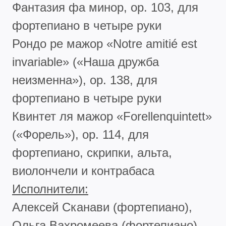
Фантазия фа минор, ор. 103, для
фортепиано в четыре руки
Рондо ре мажор «Notre amitié est
invariable» («Наша дружба
неизменна»), ор. 138, для
фортепиано в четыре руки
Квинтет ля мажор «Forellenquintett»
(«Форель»), ор. 114, для
фортепиано, скрипки, альта,
виолончели и контрабаса
Исполнители:
Алексей Сканави (фортепиано),
Ольга Вахромеева (фортепиано),