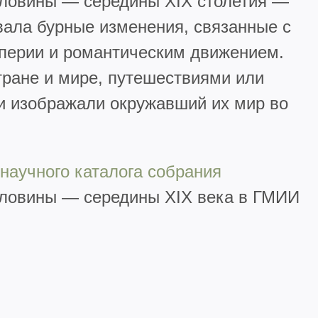
оловины — середины XIX столетия —
вала бурные изменения, связанные с
перии и романтическим движением.
ране и мире, путешествиями или
и изображали окружавший их мир во
научного каталога собрания
ловины — середины XIX века в ГМИИ