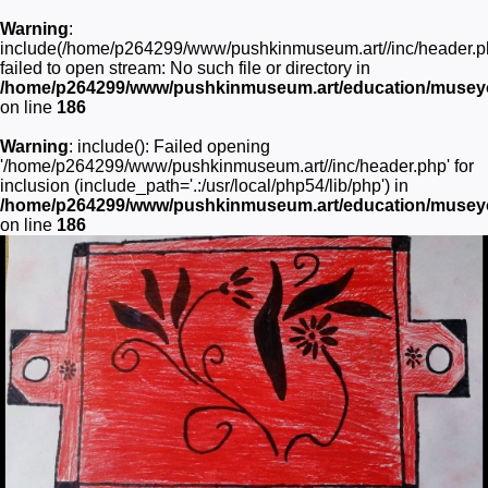
Warning
:
include(/home/p264299/www/pushkinmuseum.art//inc/header.p
failed to open stream: No such file or directory in
/home/p264299/www/pushkinmuseum.art/education/museyon
on line
186
Warning
: include(): Failed opening
'/home/p264299/www/pushkinmuseum.art//inc/header.php' for
inclusion (include_path='.:/usr/local/php54/lib/php') in
/home/p264299/www/pushkinmuseum.art/education/museyon
on line
186