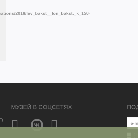
ations/2016/lev_bakst__lon_bakst._k_150-
МУЗЕЙ В СОЦСЕТЯХ
ПО
Ю
Я 