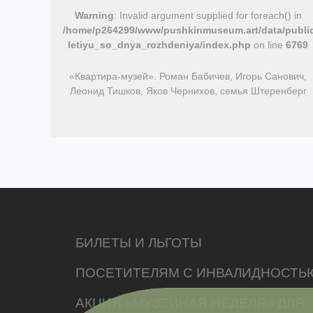
Warning
: Invalid argument supplied for foreach() in
/home/p264299/www/pushkinmuseum.art/data/public
letiyu_so_dnya_rozhdeniya/index.php
on line
6769
«Квартира-музей». Роман Бабичев, Игорь Санович,
Леонид Тишков, Яков Чернихов, семья Штеренберг
БИЛЕТЫ И ЛЬГОТЫ
ПОСЕТИТЕЛЯМ С ИНВАЛИДНОСТЬ
АКЦИЯ «МУЗЕЙНАЯ НЕДЕЛЯ» ДЛЯ