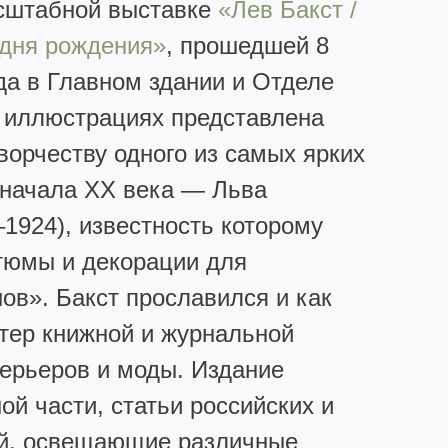
асштабной выставке
«Лев Бакст /
 дня рождения»
, прошедшей 8
да в Главном здании и Отделе
В иллюстрациях представлена
ворчеству одного из самых ярких
 начала XX века — Льва
1924), известность которому
тюмы и декорации для
ов». Бакст прославился и как
стер книжной и журнальной
ерьеров и моды. Издание
й части, статьи российских и
ей, освещающие различные