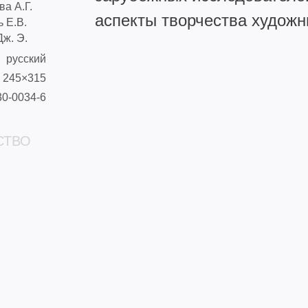
ва А.Г.
аспекты творчества художн
ь Е.В.
Дж. Э.
русский
245×315
30-0034-6
СТВО