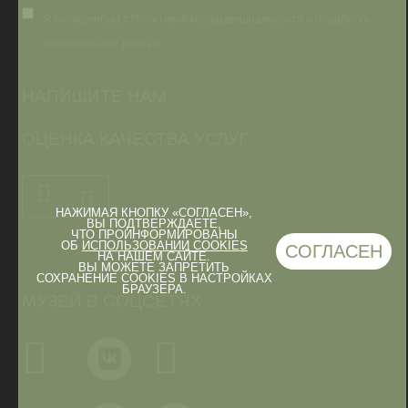
Я согласен(на) с Политикой конфиденциальности и обработки
персональных данных
НАПИШИТЕ НАМ
ОЦЕНКА КАЧЕСТВА УСЛУГ
НАЖИМАЯ КНОПКУ «СОГЛАСЕН»,
ВЫ ПОДТВЕРЖДАЕТЕ,
ЧТО ПРОИНФОРМИРОВАНЫ
ОБ
ИСПОЛЬЗОВАНИИ COOKIES
СОГЛАСЕН
НА НАШЕМ САЙТЕ.
ВЫ МОЖЕТЕ ЗАПРЕТИТЬ
СОХРАНЕНИЕ COOKIES В НАСТРОЙКАХ
БРАУЗЕРА.
МУЗЕЙ В СОЦСЕТЯХ