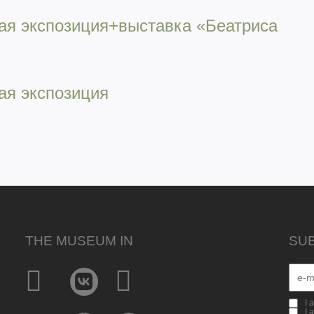
ная экспозиция+выставка «Беатриса
ая экспозиция
THE MUSEUM IN
SU
I 
I 