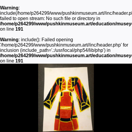
Warning
:
include(/home/p264299/www/pushkinmuseum.art//inc/header.p
failed to open stream: No such file or directory in
/home/p264299/www/pushkinmuseum.art/education/museyon
on line
191
Warning
: include(): Failed opening
'/home/p264299/www/pushkinmuseum.art//inc/header.php' for
inclusion (include_path='.:/usr/local/php54/lib/php') in
/home/p264299/www/pushkinmuseum.art/education/museyon
on line
191