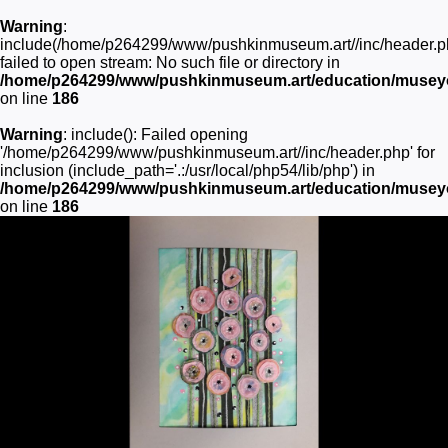
Warning
:
include(/home/p264299/www/pushkinmuseum.art//inc/header.p
failed to open stream: No such file or directory in
/home/p264299/www/pushkinmuseum.art/education/museyon
on line
186
Warning
: include(): Failed opening
'/home/p264299/www/pushkinmuseum.art//inc/header.php' for
inclusion (include_path='.:/usr/local/php54/lib/php') in
/home/p264299/www/pushkinmuseum.art/education/museyon
on line
186