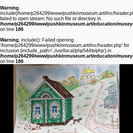
Warning
:
include(/home/p264299/www/pushkinmuseum.art//inc/header.p
failed to open stream: No such file or directory in
/home/p264299/www/pushkinmuseum.art/education/museyon
on line
186
Warning
: include(): Failed opening
'/home/p264299/www/pushkinmuseum.art//inc/header.php' for
inclusion (include_path='.:/usr/local/php54/lib/php') in
/home/p264299/www/pushkinmuseum.art/education/museyon
on line
186